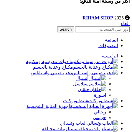
اكتر من وسيلة آمنة للدفع!
.
RIHAM SHOP
2025
الغاء
Search
القائمة
التصنيفات
الرئيسيه
أدوات مدرسية ومكتبية
مكياج وعناية بالجسم
دهب صيني واستانلس
أنسيال
سلاسل
حلقان
اسورة
شنط وبوكات
أجهزة العناية الشخصية
رجالي
حريمي
العاب وتسالي
مستلزمات مختلفة