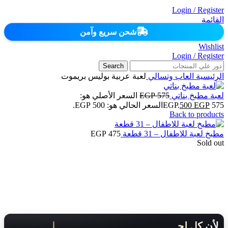
Login / Register
القائمة
شحن سريع وآمن
Wishlist
Login / Register
Search
الرئيسية
العاب وتسالي
لعبة عربية بوليس بريموت
لعبة مطبخ بناتي
575
EGP
السعر الأصلي هو:
575 EGP.
EGP
500
السعر الحالي هو: 500 EGP.
Back to products
مطبخ لعبة للاطفال – 31 قطعة
475
EGP
Sold out
لأن كل لحظة مهمة .. هنوصلك بسرعة!