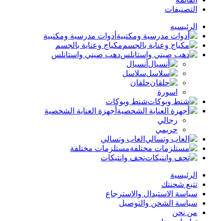
التصنيفات
الرئيسيه
أدوات مدرسية ومكتبية
مكياج وعناية بالجسم
دهب صيني واستانلس
أنسيال
سلاسل
حلقان
اسورة
شنط وبوكات
أجهزة العناية الشخصية
رجالي
حريمي
العاب وتسالي
مستلزمات مختلفة
تحف وانتيكات
الرئيسية
تتبع شحنتك
سياسة الاستبدال والإسترجاع
سياسة الشحن والتوصيل
من نحن