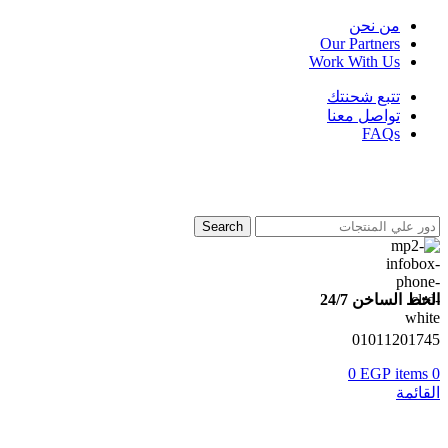
من نحن
Our Partners
Work With Us
تتبع شحنتك
تواصل معنا
FAQs
Search
الخط الساخن 24/7
01011201745
0
EGP
items
0
القائمة