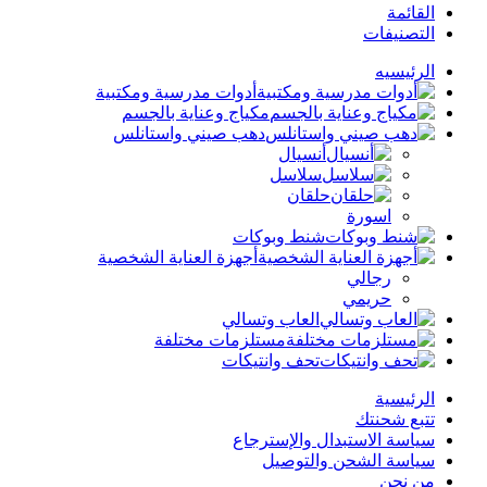
القائمة
التصنيفات
الرئيسيه
أدوات مدرسية ومكتبية
مكياج وعناية بالجسم
دهب صيني واستانلس
أنسيال
سلاسل
حلقان
اسورة
شنط وبوكات
أجهزة العناية الشخصية
رجالي
حريمي
العاب وتسالي
مستلزمات مختلفة
تحف وانتيكات
الرئيسية
تتبع شحنتك
سياسة الاستبدال والإسترجاع
سياسة الشحن والتوصيل
من نحن