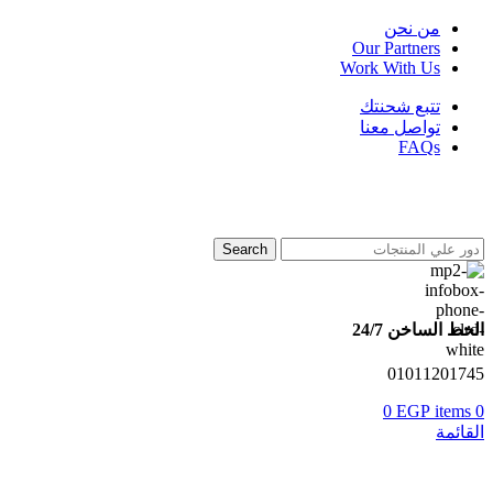
من نحن
Our Partners
Work With Us
تتبع شحنتك
تواصل معنا
FAQs
Search
الخط الساخن 24/7
01011201745
0
EGP
items
0
القائمة