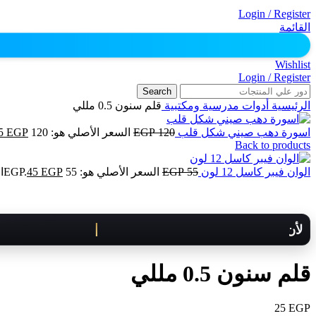
Login / Register
القائمة
Wishlist
Login / Register
Search
الرئيسية
أدوات مدرسية ومكتبية
قلم سنون 0.5 مللي
اسورة دهب صيني شكل قلب
120
EGP
السعر الأصلي هو: 120 EGP.
EGP
5
Back to products
الوان فيبر كاسل 12 لون
55
EGP
السعر الأصلي هو: 55 EGP.
EGP
45
ال
لأن كل لحظة مهمة .. هنوصلك بسرعة!
قلم سنون 0.5 مللي
25
EGP