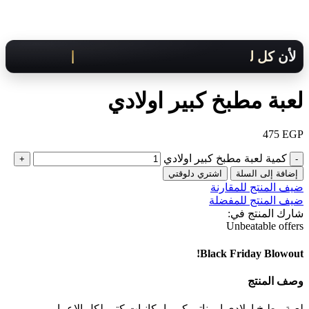
لأن كل لحظة مهمة .. هنوصلك بسرعة!
لعبة مطبخ كبير اولادي
475
EGP
كمية لعبة مطبخ كبير اولادي
إضافة إلى السلة
اشتري دلوقتي
ضيف المنتج للمقارنة
ضيف المنتج للمفضلة
شارك المنتج في:
Unbeatable offers
Black Friday Blowout!
وصف المنتج
لعبة مطبخ اولادي او بناتي كبير امكانيات كتير لكل الاعمار