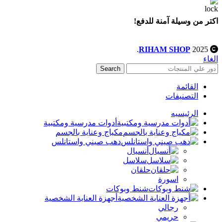
اكتر من وسيلة آمنة للدفع!
.
RIHAM SHOP
2025
الغاء
Search
القائمة
التصنيفات
الرئيسيه
أدوات مدرسية ومكتبية
مكياج وعناية بالجسم
دهب صيني واستانلس
أنسيال
سلاسل
حلقان
اسورة
شنط وبوكات
أجهزة العناية الشخصية
رجالي
حريمي