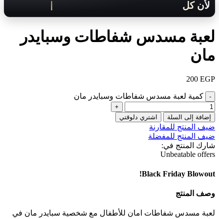
لأن كل لحظة مهمة .. هنوصلك بسرعة!
لعبة مسدس شفاطات وسبايدر
مان
200
EGP
كمية لعبة مسدس شفاطات وسبايدر مان
إضافة إلى السلة
اشتري دلوقتي
ضيف المنتج للمقارنة
ضيف المنتج للمفضلة
شارك المنتج في:
Unbeatable offers
Black Friday Blowout!
وصف المنتج
لعبة مسدس شفاطات امان للأطفال مع شخصية سبايدر مان في