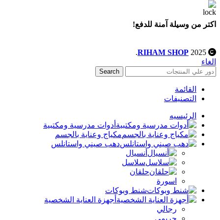
اكتر من وسيلة آمنة للدفع!
.
RIHAM SHOP
2025
الغاء
Search
القائمة
التصنيفات
الرئيسيه
أدوات مدرسية ومكتبية
مكياج وعناية بالجسم
دهب صيني واستانلس
أنسيال
سلاسل
حلقان
اسورة
شنط وبوكات
أجهزة العناية الشخصية
رجالي
حريمي