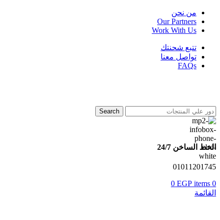
من نحن
Our Partners
Work With Us
تتبع شحنتك
تواصل معنا
FAQs
Search
الخط الساخن 24/7
01011201745
0
EGP
items
0
القائمة