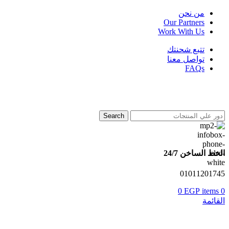
من نحن
Our Partners
Work With Us
تتبع شحنتك
تواصل معنا
FAQs
Search
الخط الساخن 24/7
01011201745
0
EGP
items
0
القائمة