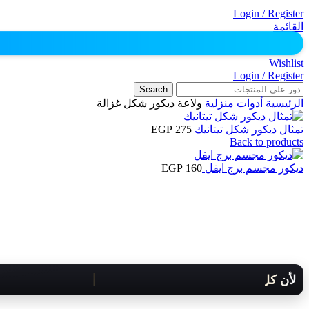
Login / Register
القائمة
Wishlist
Login / Register
Search
الرئيسية
أدوات منزلية
ولاعة ديكور شكل غزالة
تمثال ديكور شكل تيتانيك
275
EGP
Back to products
ديكور مجسم برج ايفل
160
EGP
لأن كل لحظة مهمة .. هنوصلك بسرعة!