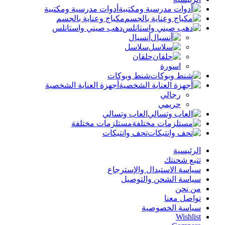
أدوات مدرسية ومكتبية
مكياج وعناية بالجسم
دهب صيني واستانلس
أنسيال
سلاسل
حلقان
اسورة
شنط وبوكات
أجهزة العناية الشخصية
رجالي
حريمي
العاب وتسالي
مستلزمات مختلفة
تحف وانتيكات
الرئيسية
تتبع شحنتك
سياسة الاستبدال والإسترجاع
سياسة الشحن والتوصيل
من نحن
تواصل معنا
سياسة الخصوصية
Wishlist