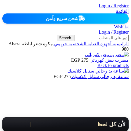
Login / Register
القائمة
شحن سريع وآمن
Wishlist
Login / Register
Search
الرئيسية
أجهزة العناية الشخصية
حريمي
مكوة شعر اباظة Abaza
980
مضرب بيض كهربائي
275
EGP
Back to products
ساعة يد رجالي ستايل كلاسيك
275
EGP
لأن كل لحظة مهمة .. هنوصلك بسرعة!