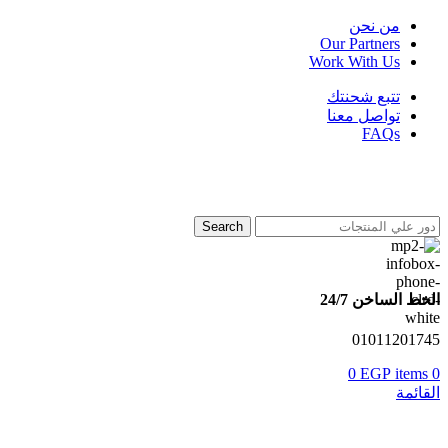
من نحن
Our Partners
Work With Us
تتبع شحنتك
تواصل معنا
FAQs
Search
الخط الساخن 24/7
01011201745
0
EGP
items
0
القائمة