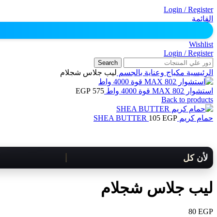
Login / Register
القائمة
Wishlist
Login / Register
Search
الرئيسية
مكياج وعناية بالجسم
ليب جلاس شجلام
استشوار MAX 802 قوة 4000 واط
575
EGP
Back to products
حمام كريم SHEA BUTTER
EGP
105
لأن كل لحظة مهمة .. هنوصلك بسرعة!
ليب جلاس شجلام
80
EGP