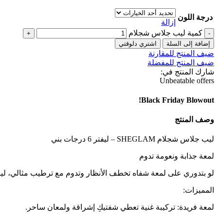
درجة اللون
إزالة
كمية ليب جلاس شجلام
إضافة إلى السلة
اشتري دلوقتي
ضيف المنتج للمقارنة
ضيف المنتج للمفضلة
شارك المنتج في:
Unbeatable offers
Black Friday Blowout!
وصف المنتج
ليب جلاس شجلام SHEGLAM – ليفتر 6 درجات بني
لمعة جذابة ونعومة تدوم
لو بتدوري على لمعة شفاه تخطف الأنظار وتدوم مع ترطيب مثالي، ليب
المميزات:
لمعة فريدة: تركيبة غنية تعطي شفتيكِ إشراقة ولمعان ساحر.