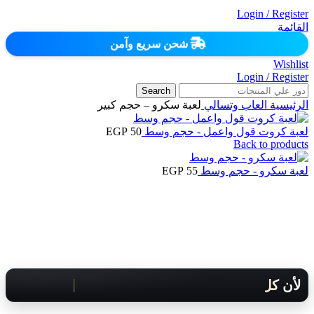
Login / Register
القائمة
شحن سريع وآمن
Wishlist
Login / Register
Search
الرئيسية
العاب وتسالي
لعبة سكرو – حجم كبير
لعبة كروت قول واعمل - حجم وسط
50
EGP
Back to products
لعبة سكرو - حجم وسط
55
EGP
لأن كل لحظة مهمة .. هنوصلك بسرعة!