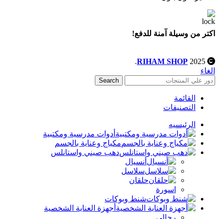
اكتر من وسيلة آمنة للدفع!
.
RIHAM SHOP
2025
الغاء
Search
القائمة
التصنيفات
الرئيسيه
أدوات مدرسية ومكتبية
مكياج وعناية بالجسم
دهب صيني واستانلس
أنسيال
سلاسل
حلقان
اسورة
شنط وبوكات
أجهزة العناية الشخصية
رجالي