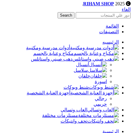
.
RIHAM SHOP
2025
الغاء
Search
القائمة
التصنيفات
الرئيسيه
أدوات مدرسية ومكتبية
مكياج وعناية بالجسم
دهب صيني واستانلس
أنسيال
سلاسل
حلقان
اسورة
شنط وبوكات
أجهزة العناية الشخصية
رجالي
حريمي
العاب وتسالي
مستلزمات مختلفة
تحف وانتيكات
الرئيسية