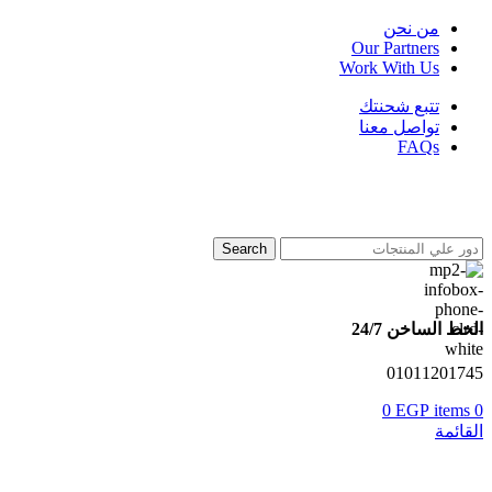
من نحن
Our Partners
Work With Us
تتبع شحنتك
تواصل معنا
FAQs
Search
الخط الساخن 24/7
01011201745
0
EGP
items
0
القائمة