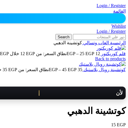
Login / Register
القائمة
Wishlist
Login / Register
Search
الرئيسية
العاب وتسالي
كوتشينة الدهبي
قلم كوريكتور
12
EGP
25
–
EGP
نطاق السعر: من ⁦12 EGP⁩ خلال ⁦25 EGP⁩
Back to products
كوتشينة رويال بلاستيك
35
EGP
45
–
EGP
نطاق السعر: من ⁦35 EGP⁩ خلال ⁦45 EGP⁩
لأن كل لحظة مهمة .. هنوصلك بسرعة!
كوتشينة الدهبي
15
EGP