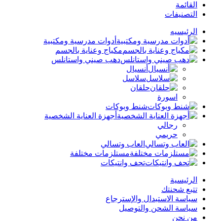
القائمة
التصنيفات
الرئيسيه
أدوات مدرسية ومكتبية
مكياج وعناية بالجسم
دهب صيني واستانلس
أنسيال
سلاسل
حلقان
اسورة
شنط وبوكات
أجهزة العناية الشخصية
رجالي
حريمي
العاب وتسالي
مستلزمات مختلفة
تحف وانتيكات
الرئيسية
تتبع شحنتك
سياسة الاستبدال والإسترجاع
سياسة الشحن والتوصيل
من نحن