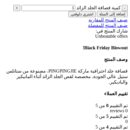
كمية قصافة الجلد الزائد
إضافة إلى السلة
اشتري دلوقتي
ضيف المنتج للمقارنة
ضيف المنتج للمفضلة
شارك المنتج في:
Unbeatable offers
Black Friday Blowout!
وصف المنتج
قصافة جلد احترافية ماركة PINGPINGJIE، مصنوعة من ستانلس
ستيل عالي الجودة، مخصصة لقص الجلد الزائد أثناء المانيكير
والباديكير.
تقييم العملاء
تم التقييم
0
من 5
0 reviews
تم التقييم
5
من 5
0
تم التقييم
4
من 5