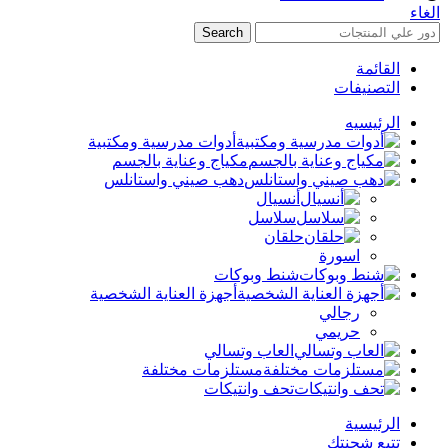
الغاء
Search
القائمة
التصنيفات
الرئيسيه
أدوات مدرسية ومكتبية
مكياج وعناية بالجسم
دهب صيني واستانلس
أنسيال
سلاسل
حلقان
اسورة
شنط وبوكات
أجهزة العناية الشخصية
رجالي
حريمي
العاب وتسالي
مستلزمات مختلفة
تحف وانتيكات
الرئيسية
تتبع شحنتك