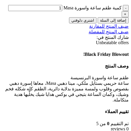
كمية طقم ساعة واسورة Masa
إضافة إلى السلة
اشتري دلوقتي
ضيف المنتج للمقارنة
ضيف المنتج للمفضلة
شارك المنتج في:
Unbeatable offers
Black Friday Blowout!
وصف المنتج
طقم ساعة واسورة البرنسيسة
ساعة حريمي بستايل ملكي، مينا دهبي Masa، معاها إسورة دهبي
بفصوص وقلوب ولمسة مميزة بدلاية دائرية، الطقم كله شكله فخم
وشيك، وكمان الساعة بتيجي في بوكس هدايا شيك يخلّيها هدية
متكاملة.
تقييم العملاء
تم التقييم
0
من 5
0 reviews