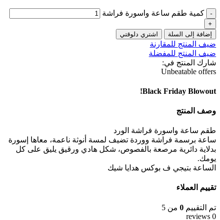
كمية طقم ساعة واسورة فراشة
إضافة إلى السلة
اشتري دلوقتي
ضيف المنتج للمقارنة
ضيف المنتج للمفضلة
شارك المنتج في:
Unbeatable offers
Black Friday Blowout!
وصف المنتج
طقم ساعة واسورة فراشة الورد
ساعة برسمة فراشة ووردة تضيف لمسة أنوثة ناعمة، معاها إسورة
بدلاية دائرية مرصعة بالفصوص، شكل هادي ورقيق يليق على كل
يومك.
الساعة بتيجي ف بوكس هدايا شيك
تقييم العملاء
تم التقييم
0
من 5
0 reviews