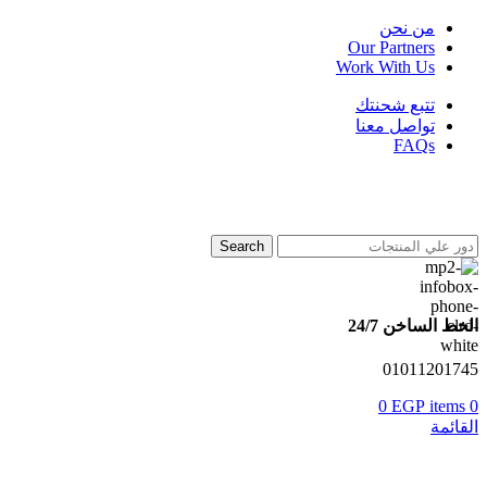
من نحن
Our Partners
Work With Us
تتبع شحنتك
تواصل معنا
FAQs
Search
الخط الساخن 24/7
01011201745
0
EGP
items
0
القائمة