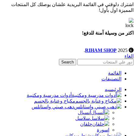
اشترك دلوقتي في القائمة البريدية علشان يوصلك كل المنتجات
المميزة اول بأول!
اكتر من وسيلة آمنة للدفع!
.
RIHAM SHOP
2025
الغاء
Search
القائمة
التصنيفات
الرئيسيه
أدوات مدرسية ومكتبية
مكياج وعناية بالجسم
دهب صيني واستانلس
أنسيال
سلاسل
حلقان
اسورة
شنط وبوكات