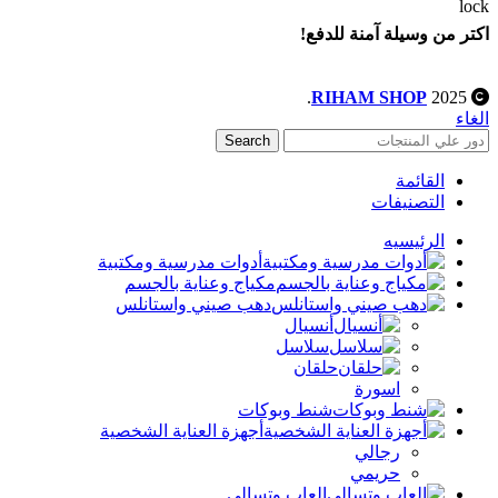
اكتر من وسيلة آمنة للدفع!
.
RIHAM SHOP
2025
الغاء
Search
القائمة
التصنيفات
الرئيسيه
أدوات مدرسية ومكتبية
مكياج وعناية بالجسم
دهب صيني واستانلس
أنسيال
سلاسل
حلقان
اسورة
شنط وبوكات
أجهزة العناية الشخصية
رجالي
حريمي
العاب وتسالي