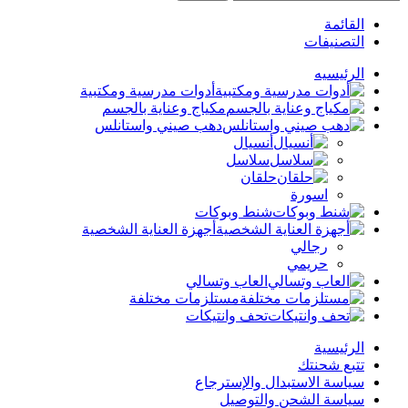
القائمة
التصنيفات
الرئيسيه
أدوات مدرسية ومكتبية
مكياج وعناية بالجسم
دهب صيني واستانلس
أنسيال
سلاسل
حلقان
اسورة
شنط وبوكات
أجهزة العناية الشخصية
رجالي
حريمي
العاب وتسالي
مستلزمات مختلفة
تحف وانتيكات
الرئيسية
تتبع شحنتك
سياسة الاستبدال والإسترجاع
سياسة الشحن والتوصيل