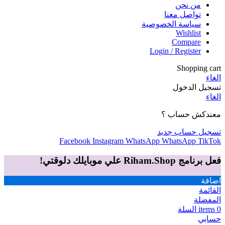
من نحن
تواصل معنا
سياسة الخصوصية
Wishlist
Compare
Login / Register
Shopping cart
الغاء
تسجيل الدخول
الغاء
معندكش حساب ؟
تسجيل حساب جديد
Facebook
Instagram
WhatsApp
WhatsApp
TikTok
فعل برنامج Riham.Shop علي موبايلك دلوقتي!
اضافة
القائمة
المفضلة
0
items
السلة
حسابي