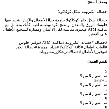
وصف المنتج
حصالة الكترونية شكل كوكاكولا
حصالة شكل كانز كوكاكولا جامدة جداا للأطفال والكبار! بتحط فيها
فلوسك الورق والمعدن، وبتفتح بكود وبصمة لعبة، كأنك بتتعامل مع
ماكينة ATM صغيرة. مناسبة لكل الاعمار، وممتازة لتشجيع الأطفال
على التوفير.
#حصالة #حصالة_الكترونية #ماكينة_ATM #توفير_فلوس
#العاب_اطفال #كانة_كوكاكولا #هدايا_مميزة #حصالة_بكود
#توفير_للأطفال #حصالات_شكل_مشروبات
تقييم العملاء
5
تم التقييم
5
من 5
1 review
تم التقييم
5
من 5
1
تم التقييم
4
من 5
0
تم التقييم
3
من 5
0