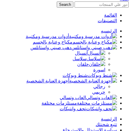
Search
القائمة
التصنيفات
الرئيسيه
أدوات مدرسية ومكتبية
مكياج وعناية بالجسم
دهب صيني واستانلس
أنسيال
سلاسل
حلقان
اسورة
شنط وبوكات
أجهزة العناية الشخصية
رجالي
حريمي
العاب وتسالي
مستلزمات مختلفة
تحف وانتيكات
الرئيسية
تتبع شحنتك
سياسة الاستبدال والإسترجاع