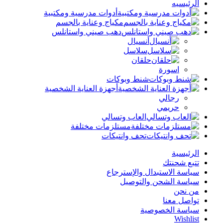
الرئيسيه
أدوات مدرسية ومكتبية
مكياج وعناية بالجسم
دهب صيني واستانلس
أنسيال
سلاسل
حلقان
اسورة
شنط وبوكات
أجهزة العناية الشخصية
رجالي
حريمي
العاب وتسالي
مستلزمات مختلفة
تحف وانتيكات
الرئيسية
تتبع شحنتك
سياسة الاستبدال والإسترجاع
سياسة الشحن والتوصيل
من نحن
تواصل معنا
سياسة الخصوصية
Wishlist