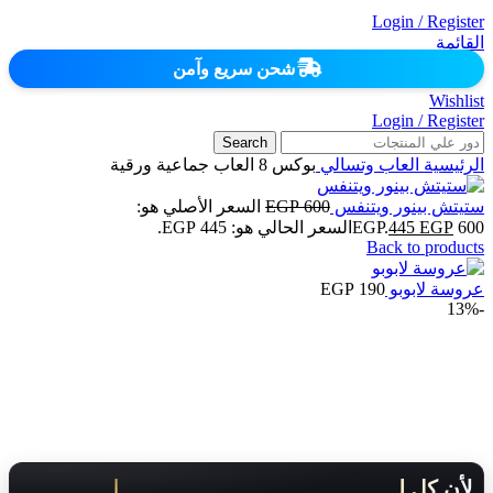
Login / Register
القائمة
شحن سريع وآمن
Wishlist
Login / Register
Search
الرئيسية
العاب وتسالي
بوكس 8 العاب جماعية ورقية
ستيتش بينور ويتنفس
600
EGP
السعر الأصلي هو:
600 EGP.
EGP
445
السعر الحالي هو: 445 EGP.
Back to products
عروسة لابوبو
190
EGP
-13%
لأن كل لحظة مهمة .. هنوصلك بسرعة!