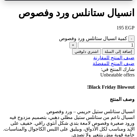
انسيال ستانلس ورد وفصوص
195
EGP
كمية انسيال ستانلس ورد وفصوص
إضافة إلى السلة
اشتري دلوقتي
ضيف المنتج للمقارنة
ضيف المنتج للمفضلة
شارك المنتج في:
Unbeatable offers
Black Friday Blowout!
وصف المنتج
انسيال ستانلس ستيل حريمي – ورد وفصوص
انسيال ناعم من ستانلس ستيل مطلي دهبي، بتصميم مزدوج فيه
ورود صغيرة وفصوص لامعة بتدي شكل أنثوي راقي. خفيف على
الإيد ومناسب لكل الأذواق، وبيليق على اللبس الكاجوال والمناسبات.
خامة قوية مش بتتغير ولا تصدي.