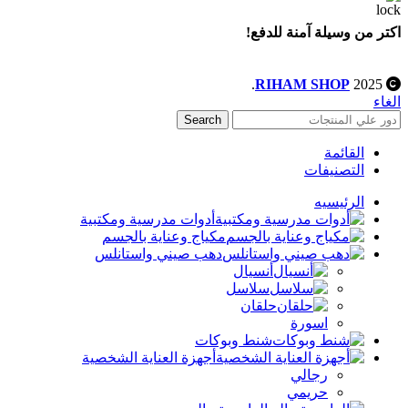
اكتر من وسيلة آمنة للدفع!
.
RIHAM SHOP
2025
الغاء
Search
القائمة
التصنيفات
الرئيسيه
أدوات مدرسية ومكتبية
مكياج وعناية بالجسم
دهب صيني واستانلس
أنسيال
سلاسل
حلقان
اسورة
شنط وبوكات
أجهزة العناية الشخصية
رجالي
حريمي