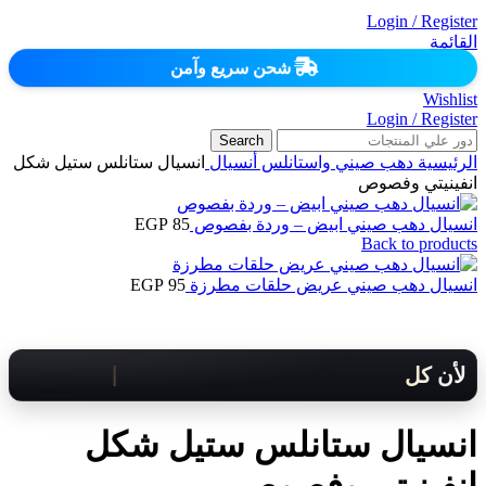
Login / Register
القائمة
شحن سريع وآمن
Wishlist
Login / Register
Search
الرئيسية
دهب صيني واستانلس
أنسيال
انسيال ستانلس ستيل شكل
انفينيتي وفصوص
انسيال دهب صيني ابيض – وردة بفصوص
85
EGP
Back to products
انسيال دهب صيني عريض حلقات مطرزة
95
EGP
لأن كل لحظة مهمة .. هنوصلك بسرعة!
انسيال ستانلس ستيل شكل
انفينيتي وفصوص