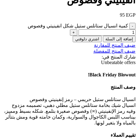
95
EGP
كمية انسيال ستانلس ستيل شكل انفينيتي وفصوص
إضافة إلى السلة
اشتري دلوقتي
ضيف المنتج للمقارنة
ضيف المنتج للمفضلة
شارك المنتج في:
Unbeatable offers
Black Friday Blowout!
وصف المنتج
انسيال ستانلس ستيل حريمي – رمز إنفينيتي وفصوص
انسيال شيك بخامة ستانلس ستيل مطلي دهبي، تصميمه مزدوج
وفيه رمز الإنفينيتي (∞) وفصوص صغيرة بتلمع. شكله بسيط ومميز،
بيناسب اللبس الكاجوال والسوارية، وكمان خامته قوية ومش بتتأثر
بالمياه ولا بتغير لونها.
تقييم العملاء