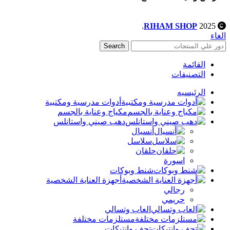
.
RIHAM SHOP
2025
الغاء
Search
القائمة
التصنيفات
الرئيسيه
أدوات مدرسية ومكتبية
مكياج وعناية بالجسم
دهب صيني واستانلس
أنسيال
سلاسل
حلقان
اسورة
شنط وبوكات
أجهزة العناية الشخصية
رجالي
حريمي
العاب وتسالي
مستلزمات مختلفة
تحف وانتيكات