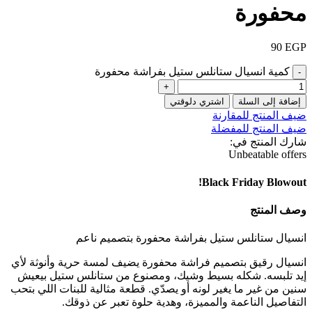
محفورة
90
EGP
كمية انسيال ستانلس ستيل بفراشة محفورة
إضافة إلى السلة
اشتري دلوقتي
ضيف المنتج للمقارنة
ضيف المنتج للمفضلة
شارك المنتج في:
Unbeatable offers
Black Friday Blowout!
وصف المنتج
انسيال ستانلس ستيل بفراشة محفورة بتصميم ناعم
انسيال رقيق بتصميم فراشة محفورة يضيف لمسة حرية وأنوثة لأي
إيد تلبسه. شكله بسيط وشيك، ومصنوع من ستانلس ستيل بيعيش
سنين من غير ما يغير لونه أو يصدّي. قطعة مثالية للبنات اللي بتحب
التفاصيل الناعمة والمميزة، وهدية حلوة تعبر عن ذوقك.