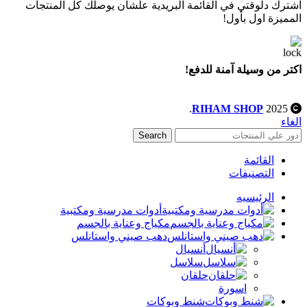
اشترك دلوقتي في القائمة البريدية علشان يوصلك كل المنتجات
المميزة اول بأول!
اكتر من وسيلة آمنة للدفع!
.
RIHAM SHOP
2025
الغاء
Search
القائمة
التصنيفات
الرئيسيه
أدوات مدرسية ومكتبية
مكياج وعناية بالجسم
دهب صيني واستانلس
أنسيال
سلاسل
حلقان
اسورة
شنط وبوكات