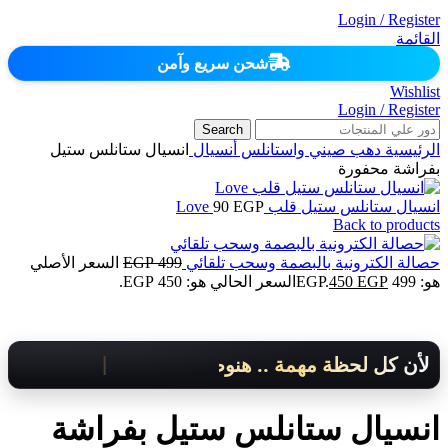
Login / Register
القائمة
شحن سريع وآمن
Wishlist
Login / Register
Search
الرئيسية
دهب صيني واستانلس
أنسيال
انسيال ستانلس ستيل
بفراشة محفورة
انسيال ستانلس ستيل قلب Love
EGP
90
Back to products
حصالة الكترونية بالبصمة وسحب تلقائي
499
EGP
السعر الأصلي
هو: 499 EGP.
EGP
450
السعر الحالي هو: 450 EGP.
لأن كل لحظة مهمة .. هنوصلك بسرعة!
انسيال ستانلس ستيل بفراشة