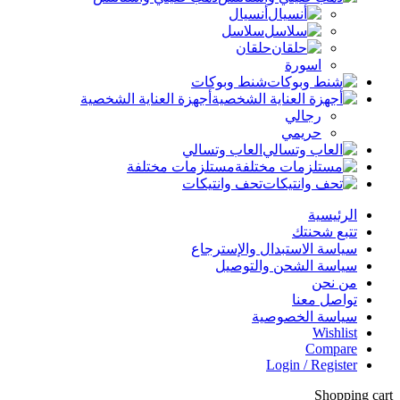
أنسيال
سلاسل
حلقان
اسورة
شنط وبوكات
أجهزة العناية الشخصية
رجالي
حريمي
العاب وتسالي
مستلزمات مختلفة
تحف وانتيكات
الرئيسية
تتبع شحنتك
سياسة الاستبدال والإسترجاع
سياسة الشحن والتوصيل
من نحن
تواصل معنا
سياسة الخصوصية
Wishlist
Compare
Login / Register
Shopping cart