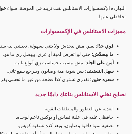
النهارده الإكسسوارات الاستانلس بقت تريند في الموضة، سواء
خوا
تحافظي عليها.
مميزات الاستانلس في الإكسسوارات
قوي جدًا:
يعني مش بيخدش ولا يتني بسهولة، تعيشي بيه سني
ما بيصدّش:
حتى لو اتعرض لمية أو عرق، بيبضل زي ما هو.
آمن على الجلد:
مش بيسبب حساسية زي أنواع تانية.
سهل التنضيف:
بس شوية مية وصابون وبيرجع يلمع تاني.
سعره حنين:
تقدري تشتري كذا قطعة من غير ما تحسي بفرق
نصايح تخلي الاستانلس بتاعك دايمًا جديد
ابعديه عن العطور والمنظفات القوية.
حافظي عليه في علبة قماش أو بوكس ناعم لوحده.
نضفيه بمية دافية وصابون، وبعد كده نشفيه كويس.
متلبسيهوش وإنتي بتعملي شغل البيت أو أي حاجة فيها احتكا