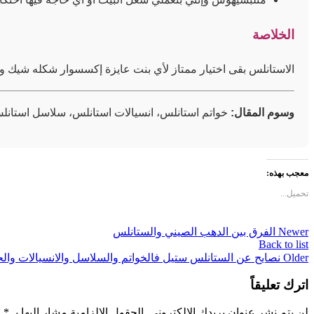
الخلاصة
الاستانلس بقى اختيار ممتاز لأي بنت عايزة إكسسوار شكله شيك و
وسوم المقال:
خواتم استانلس، انسيالات استانلس، سلاسل استان
معجب بهذه:
تحميل...
Newer
الفرق بين الدهب الصيني والستانلس
Back to list
Older
نصايح عن الستانلس ستيل فالخواتم والسلاسل والانسيالات وال
اترك تعليقاً
لن يتم نشر عنوان بريدك الإلكتروني.
الحقول الإلزامية مشار إليها بـ
*