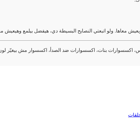
يعيش معاها. ولو اتبعتي النصايح البسيطة دي، هيفضل بيلمع وهيعيش م
لس، اكسسوارات بنات، اكسسوارات ضد الصدأ، اكسسوار مش بيغيّر لو
حلقات