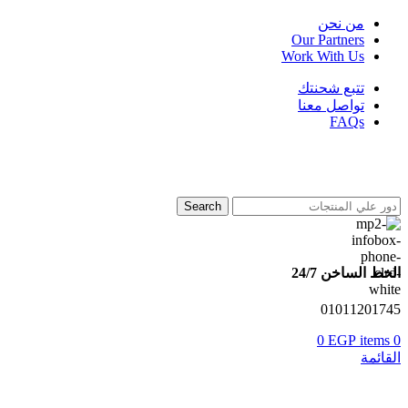
من نحن
Our Partners
Work With Us
تتبع شحنتك
تواصل معنا
FAQs
Search
الخط الساخن 24/7
01011201745
0
EGP
items
0
القائمة